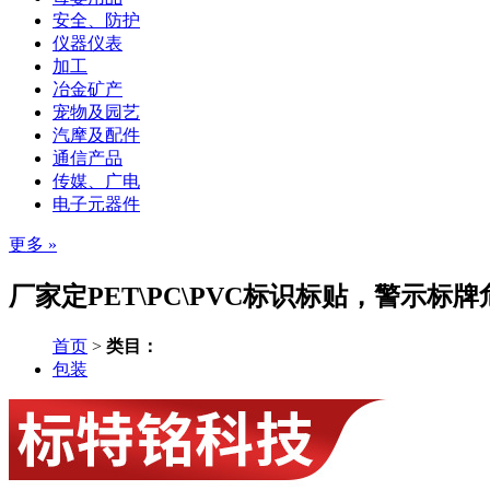
安全、防护
仪器仪表
加工
冶金矿产
宠物及园艺
汽摩及配件
通信产品
传媒、广电
电子元器件
更多 »
厂家定PET\PC\PVC标识标贴，警示标
首页
>
类目：
包装