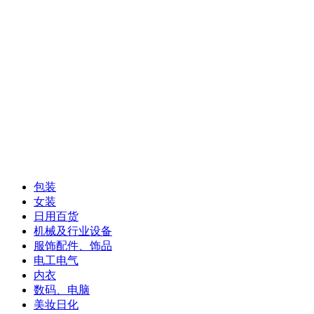
包装
女装
日用百货
机械及行业设备
服饰配件、饰品
电工电气
内衣
数码、电脑
美妆日化