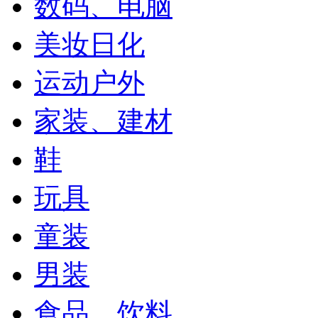
数码、电脑
美妆日化
运动户外
家装、建材
鞋
玩具
童装
男装
食品、饮料