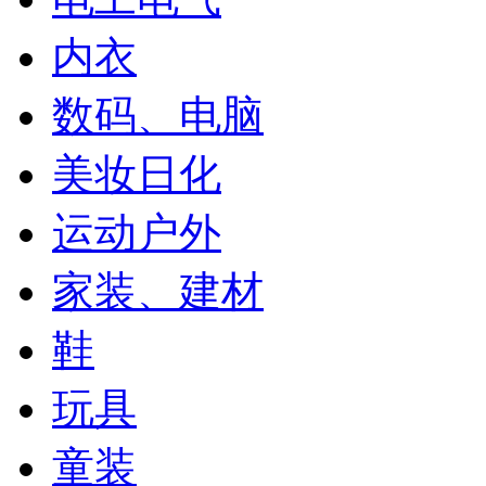
内衣
数码、电脑
美妆日化
运动户外
家装、建材
鞋
玩具
童装