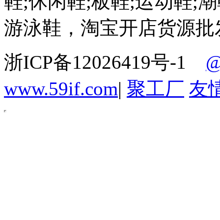
鞋;休闲鞋;板鞋;运动鞋;潮
游泳鞋，淘宝开店货源批
浙ICP备12026419号-1
www.59if.com
|
聚工厂
友