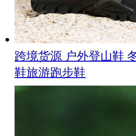
跨境货源 户外登山鞋
鞋旅游跑步鞋