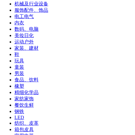
机械及行业设备
服饰配件、饰品
电工电气
内衣
数码、电脑
美妆日化
运动户外
家装、建材
鞋
玩具
童装
男装
食品、饮料
橡塑
精细化学品
家纺家饰
餐饮生鲜
钢铁
LED
纺织、皮革
箱包皮具