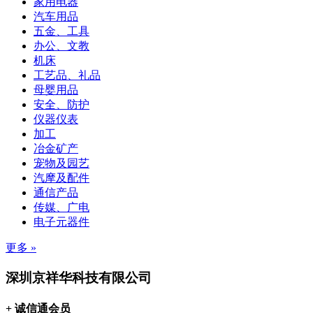
家用电器
汽车用品
五金、工具
办公、文教
机床
工艺品、礼品
母婴用品
安全、防护
仪器仪表
加工
冶金矿产
宠物及园艺
汽摩及配件
通信产品
传媒、广电
电子元器件
更多 »
深圳京祥华科技有限公司
+ 诚信通会员