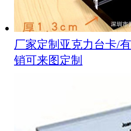
厂家定制亚克力台卡/
销可来图定制