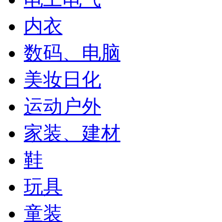
内衣
数码、电脑
美妆日化
运动户外
家装、建材
鞋
玩具
童装