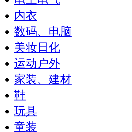
内衣
数码、电脑
美妆日化
运动户外
家装、建材
鞋
玩具
童装