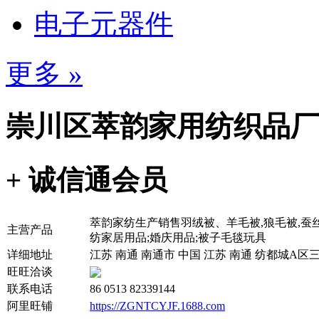
电子元器件
更多 »
崇川区萃韵家用纺织品厂
+ 诚信通会员
萃韵家纺生产销售羽绒被、羊毛被,狼毛被,蚕丝被
主营产品
纺家居用品;婚庆用品;被子毛毯玩具
详细地址
江苏 南通 南通市 中国 江苏 南通 纺都城A区三层
旺旺洽谈
联系电话
86 0513 82339144
阿里旺铺
https://ZGNTCYJF.1688.com