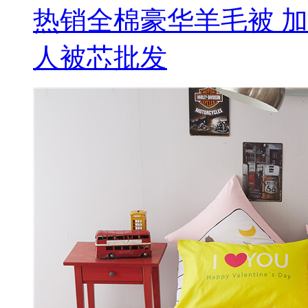
热销全棉豪华羊毛被 
人被芯批发