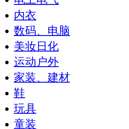
内衣
数码、电脑
美妆日化
运动户外
家装、建材
鞋
玩具
童装