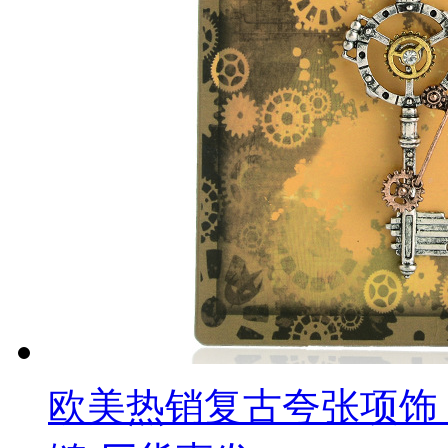
欧美热销复古夸张项饰