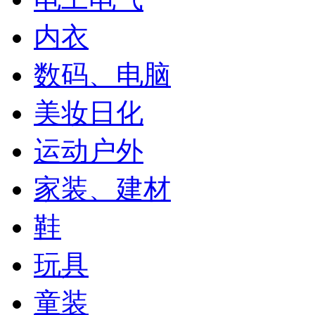
内衣
数码、电脑
美妆日化
运动户外
家装、建材
鞋
玩具
童装