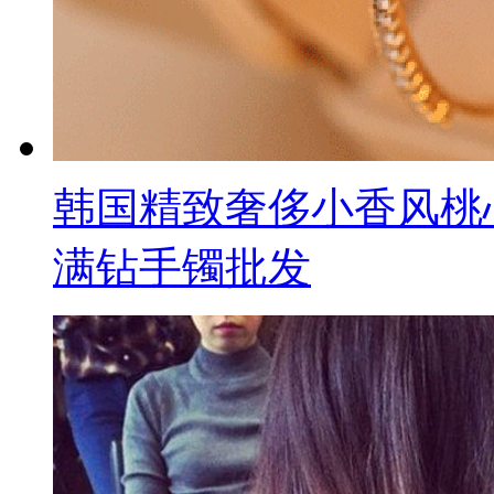
韩国精致奢侈小香风桃
满钻手镯批发