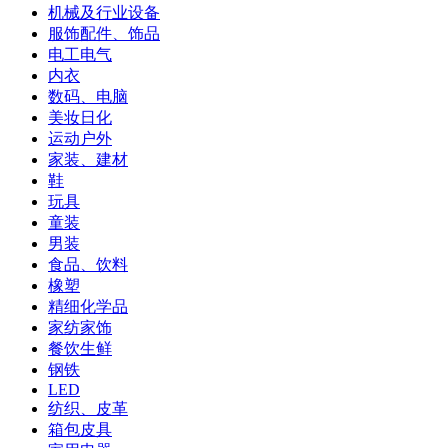
机械及行业设备
服饰配件、饰品
电工电气
内衣
数码、电脑
美妆日化
运动户外
家装、建材
鞋
玩具
童装
男装
食品、饮料
橡塑
精细化学品
家纺家饰
餐饮生鲜
钢铁
LED
纺织、皮革
箱包皮具