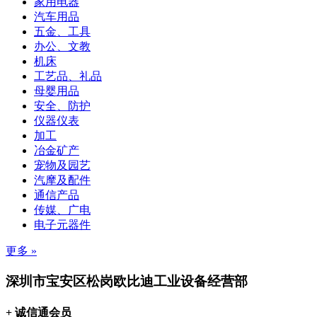
家用电器
汽车用品
五金、工具
办公、文教
机床
工艺品、礼品
母婴用品
安全、防护
仪器仪表
加工
冶金矿产
宠物及园艺
汽摩及配件
通信产品
传媒、广电
电子元器件
更多 »
深圳市宝安区松岗欧比迪工业设备经营部
+ 诚信通会员